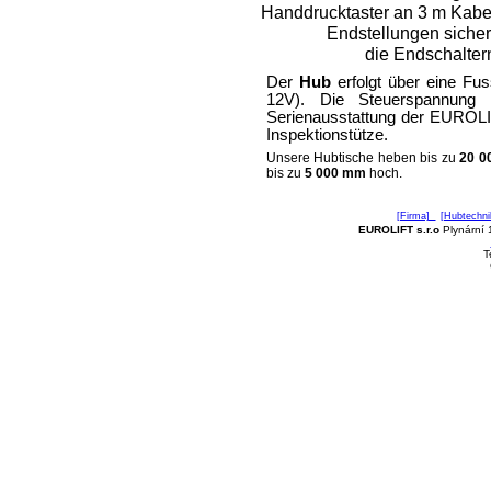
Handdrucktaster an 3 m Kabe
Endstellungen siche
die Endschalter
Der
Hub
erfolgt über eine Fu
12V). Die Steuerspannung 
Serienausstattung der EUROLIF
Inspektionstütze.
Unsere Hubtische heben bis zu
20 0
bis zu
5 000 mm
hoch.
[Firma]
[Hubtechn
EUROLIFT s.r.o
Plynární 
T