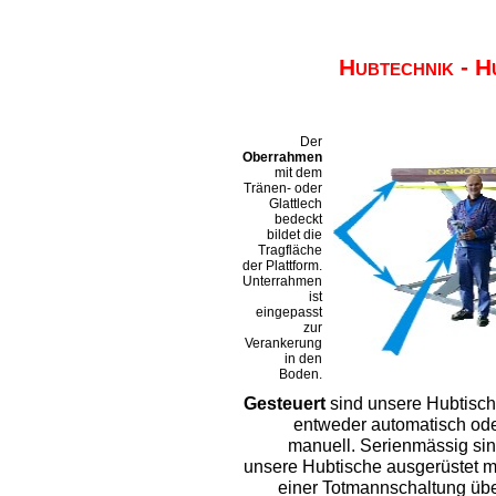
Hubtechnik - H
Der
Oberrahmen
mit dem
Tränen- oder
Glattlech
bedeckt
bildet die
Tragfläche
der Plattform.
Unterrahmen
ist
eingepasst
zur
Verankerung
in den
Boden.
Gesteuert
sind unsere Hubtisc
entweder automatisch od
manuell. Serienmässig si
unsere Hubtische ausgerüstet m
einer Totmannschaltung üb