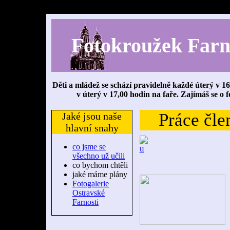
Fotokroužek Farn
Děti a mládež se schází pravidelně každé úterý v 16 
v úterý v 17,00 hodin na faře. Zajímáš se o f
Práce čle
Jaké jsou naše
hlavní snahy
co jsme se
všechno už učili
co bychom chtěli
jaké máme plány
Fotogalerie
Ostravské
Farnosti