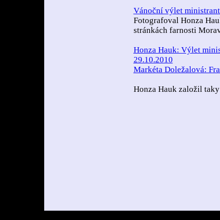
Vánoční výlet ministrant
Fotografoval Honza Hauk.
stránkách farnosti Mora
Honza Hauk: Výlet minis
29.10.2010
Markéta Doležalová: Fr
Honza Hauk založil tak