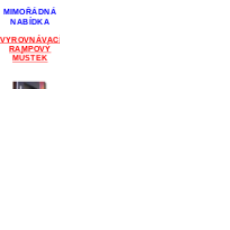
MIMOŘÁDNÁ
NABÍDKA
VYROVNÁVACÍ
RAMPOVÝ
MŮSTEK