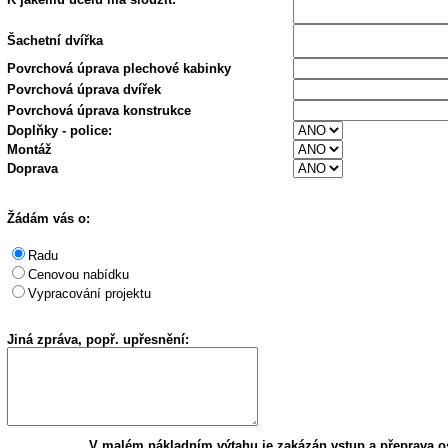
Šachetní dvířka
Povrchová úprava plechové kabinky
Povrchová úprava dvířek
Povrchová úprava konstrukce
Doplňky - police:
Montáž
Doprava
Žádám vás o:
Radu
Cenovou nabídku
Vypracování projektu
Jiná zpráva, popř. upřesnění:
V malém nákladním výtahu je zakázán vstup a přeprava o