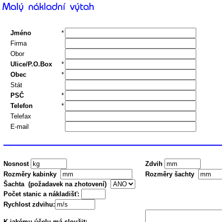
Jméno
*
Firma
Obor
Ulice/P.O.Box
*
Obec
*
Stát
PSČ
*
Telefon
*
Telefax
E-mail
Nosnost
Zdvih
Rozměry kabinky
Rozměry šachty
Šachta (požadavek na zhotovení)
Počet stanic a nákladišť:
Rychlost zdvihu:
K jakému účelu má sloužit: