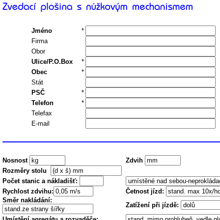
Jméno
*
Firma
Obor
Ulice/P.O.Box
*
Obec
*
Stát
PSČ
*
Telefon
*
Telefax
E-mail
Nosnost
Zdvih
Rozměry stolu
Počet stanic a nákladišť:
Rychlost zdvihu:
Četnost jízd:
Směr nakládání:
Zatížení při jízdě:
Umístění agregátu a rozvaděče: