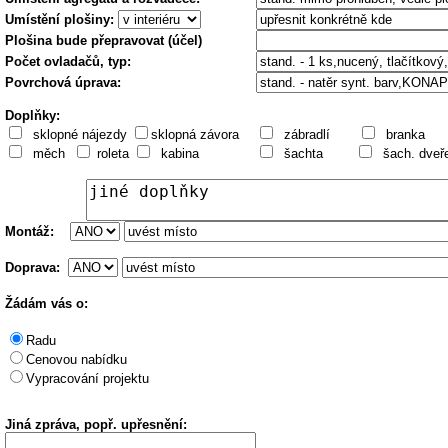
Umístění plošiny:
Plošina bude přepravovat (účel)
Počet ovladačů, typ:
Povrchová úprava:
Doplňky:
sklopné nájezdy
sklopná závora
zábradlí
branka
měch
roleta
kabina
šachta
šach. dveř
Montáž:
Doprava
:
Žádám vás o:
Radu
Cenovou nabídku
Vypracování projektu
Jiná zpráva, popř. upřesnění: