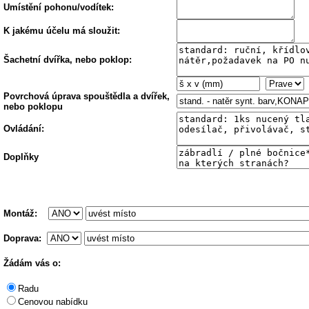
Umístění pohonu/vodítek:
K jakému účelu má sloužit:
Šachetní dvířka, nebo poklop:
Povrchová úprava spouštědla a dvířek,
nebo poklopu
Ovládání
:
Doplňky
Montáž:
Doprava
:
Žádám vás o:
Radu
Cenovou nabídku