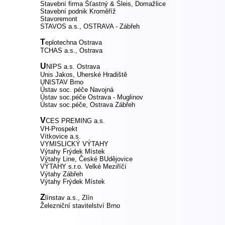
Stavební firma Šťastný & Šleis, Domažlice
Stavební podnik Kroměříž
Stavoremont
STAVOS a.s., OSTRAVA - Zábřeh
T
eplotechna Ostrava
TCHAS a.s., Ostrava
U
NIPS a.s. Ostrava
Unis Jakos, Uherské Hradiště
UNISTAV Brno
Ústav soc. péče Navojná
Ústav soc.péče Ostrava - Muglinov
Ústav soc.péče, Ostrava Zábřeh
V
CES PREMING a.s.
VH-Prospekt
Vítkovice a.s.
VYMISLICKÝ VÝTAHY
Výtahy Frýdek Místek
Výtahy Line, České BUdějovice
VÝTAHY s.r.o. Velké Meziříčí
Výtahy Zábřeh
Výtahy Frýdek Místek
Z
línstav a.s., Zlín
Železniční stavitelství Brno