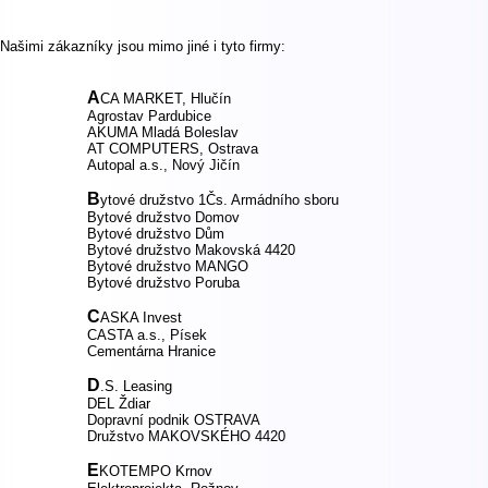
Našimi zákazníky jsou mimo jiné i tyto firmy:
A
CA MARKET, Hlučín
Agrostav Pardubice
AKUMA Mladá Boleslav
AT COMPUTERS, Ostrava
Autopal a.s., Nový Jičín
B
ytové družstvo 1Čs. Armádního sboru
Bytové družstvo Domov
Bytové družstvo Dům
Bytové družstvo Makovská 4420
Bytové družstvo MANGO
Bytové družstvo Poruba
C
ASKA Invest
CASTA a.s., Písek
Cementárna Hranice
D
.S. Leasing
DEL Ždiar
Dopravní podnik OSTRAVA
D
ružstvo MAKOVSKÉHO 4420
E
KOTEMPO Krnov