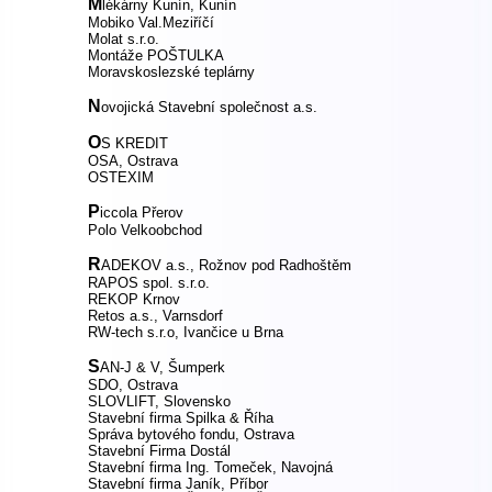
M
lékárny Kunín, Kunín
Mobiko Val.Meziříčí
Molat s.r.o.
Montáže POŠTULKA
Moravskoslezské teplárny
N
ovojická Stavební společnost a.s.
O
S KREDIT
OSA, Ostrava
OSTEXIM
P
iccola Přerov
Polo Velkoobchod
R
ADEKOV a.s., Rožnov pod Radhoštěm
RAPOS spol. s.r.o.
REKOP Krnov
Retos a.s., Varnsdorf
RW-tech s.r.o, Ivančice u Brna
S
AN-J & V, Šumperk
SDO, Ostrava
SLOVLIFT, Slovensko
Stavební firma Spilka & Říha
Správa bytového fondu, Ostrava
Stavební Firma Dostál
Stavební firma Ing. Tomeček, Navojná
Stavební firma Janík, Příbor