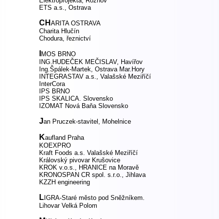
Elektroprojekta, Rožnov
ETS a.s., Ostrava
CH
ARITA OSTRAVA
Charita Hlučín
Chodura, řeznictví
I
MOS BRNO
ING.HUDEČEK MEČISLAV, Havířov
Ing.Špálek-Martek, Ostrava Mar.Hory
INTEGRASTAV a.s., Valašské Meziříčí
InterCora
IPS BRNO
IPS SKALICA. Slovensko
IZOMAT Nová Baňa Slovensko
J
an Pruczek-stavitel, Mohelnice
K
aufland Praha
KOEXPRO
Kraft Foods a.s. Valašské Meziříčí
Královský pivovar Krušovice
KROK v.o.s., HRANICE na Moravě
KRONOSPAN CR spol. s.r.o., Jihlava
KZZH engineering
L
IGRA-Staré město pod Sněžníkem.
Lihovar Velká Polom