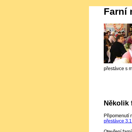
Farní
přestávce s m
Několik
Připomenutí 
přestávce 3.
Otevření farn