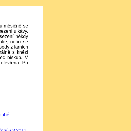
ou měsíčně se
sezení u kávy,
posezení někdy
afie, nebo se
sedy z farních
rmálně s knězi
tec biskup. V
 otevřena. Po
louhé
ření 6.3.2011