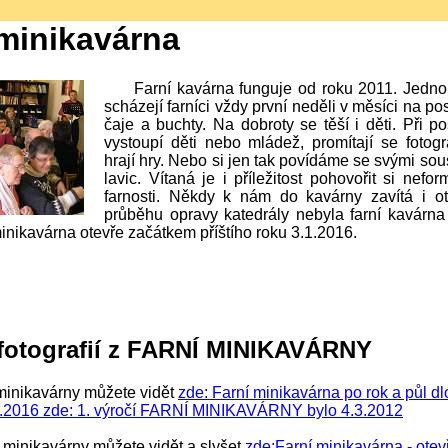
 minikavárna
Farní kavárna funguje od roku 2011. Jedn
scházejí farníci vždy první neděli v měsíci na po
čaje a buchty. Na dobroty se těší i děti. Při 
vystoupí děti nebo mládež, promítají se fotogr
hrají hry. Nebo si jen tak povídáme se svými sou
lavic. Vítaná je i příležitost pohovořit si nefo
farnosti. Někdy k nám do kavárny zavítá i o
průběhu opravy katedrály nebyla farní kavárna
inikavárna otevře začátkem příštího roku 3.1.2016.
 fotografií z FARNÍ MINIKAVÁRNY
minikavárny můžete vidět
zde: Farní minikavárna po rok a půl d
1.2016
zde: 1. výročí FARNÍ MINIKAVÁRNY bylo 4.3.2012
í minikavárny můžete vidět a slyšet
zde:Farní minikavárna - otev