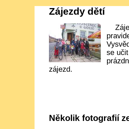
Zájezdy dětí
Záj
pravid
Vysvěd
se uči
prázdn
zájezd.
Několik fotografií z