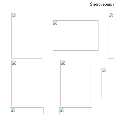
Štědrovečerní 