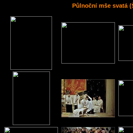
Půlnoční mše svatá (Š