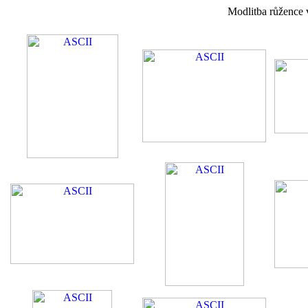
Modlitba růžence v