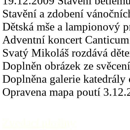
19.12.2009 Stavění betlému
Stavění a zdobení vánočníc
Dětská mše a lampionový p
Adventní koncert Canticu
Svatý Mikoláš rozdává děte
Doplněn obrázek ze svěcen
Doplněna galerie katedrály 
Opravena mapa poutí 3.12.
Zvedací plošiny