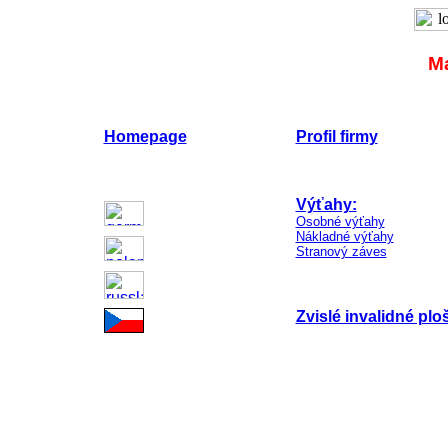
M
Homepage
Profil firmy
Výťahy:
Osobné výťahy
Nákladné výťahy
Stranový záves
Zvislé invalidné plo