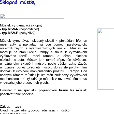
Můstek vyrovnávací sklopný
- typ MSV-N
(nepohyblivý)
- typ MSV-P
(pohyblivý)
Můstek vyrovnávací sklopný slouží k překládání břemen
mezi auty a nakládací rampou pomocí paletovacích,
nízkozdvižných a vysokozdvižných vozíků. Můstek se
montuje na hranu (čelo) rampy a
slouží k vyrovnávání
výškového rozdílu mezi rampou a ložnou plochou
nákladního auta. Můstek je k rampě připevněn závěsem,
umožňujícím sklápění můstku podle výšky auta. Závěs
umožňuje rovněž zvednutí můstku do svislé polohy. Tím
dochází k uvolnění manipulačního prostoru u rampy. Pod
nosným rámem můstku je umístěn pružinový vyvažovací
mechanismus, který udržuje můstek v
rovnovážném stavu
v rozsahu jeho pracovních ploch.
Umístěním na speciální
pojezdovou hranu
lze můstek
posouvat také podélně.
Základní typy
Uvádíme základní typovou řadu našich můstků.