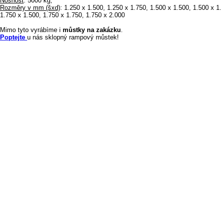
Nosnost
: 5000 kg,
Rozměry v mm (šxd)
: 1.250 x 1.500, 1.250 x 1.750, 1.500 x 1.500, 1.500 x 1
1.750 x 1.500, 1.750 x 1.750, 1.750 x 2.000
Mimo tyto vyrábíme i
můstky na zakázku
.
Poptejte
u nás sklopný rampový můstek!