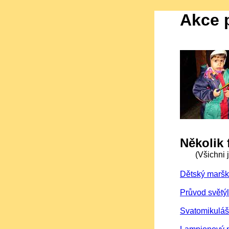
Akce 
Několik 
(Všichni j
Dětský marška
Průvod světý
Svatomikuláš