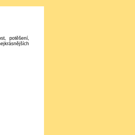
t, potěšení,
nejkrásnějších