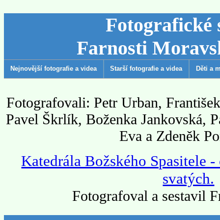
Fotografické 
Farnosti Moravs
Nejnovější fotografie a videa
Starší fotografie a videa
Děti a 
Fotografovali: Petr Urban, Františ
Pavel Škrlík, Boženka Jankovská, 
Eva a Zdeněk Po
Katedrála Božského Spasitele - 
svatých.
Fotografoval a sestavil 