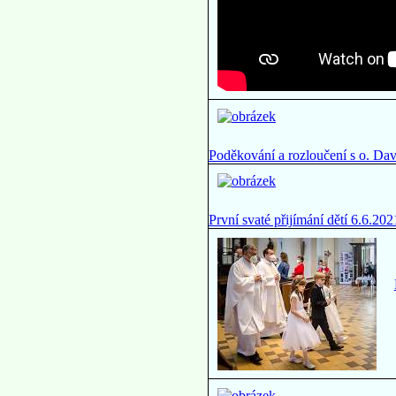
Poděkování a rozloučení s o. Da
První svaté přijímání dětí 6.6.202