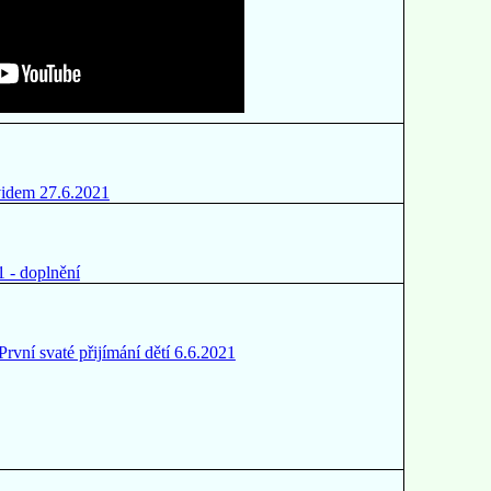
videm 27.6.2021
1 - doplnění
První svaté přijímání dětí 6.6.2021