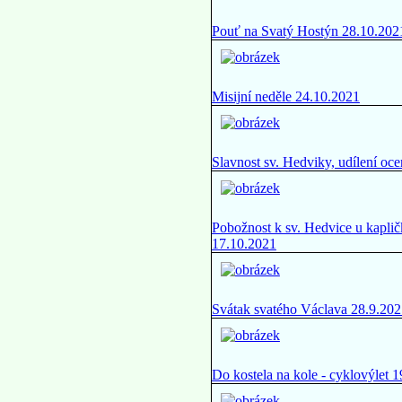
Pouť na Svatý Hostýn 28.10.202
Misijní neděle 24.10.2021
Slavnost sv. Hedviky, udílení oc
Pobožnost k sv. Hedvice u kapli
17.10.2021
Svátak svatého Václava 28.9.20
Do kostela na kole - cyklovýlet 