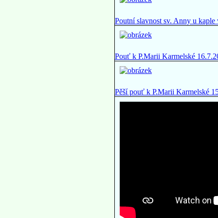
Poutní slavnost sv. Anny u kapl
Pouť k P.Marii Karmelské 16.7.
Pěší pouť k P.Marii Karmelské 1