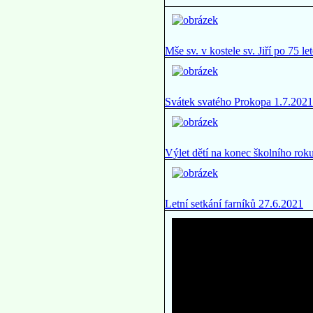
Mše sv. v kostele sv. Jiří po 75 
Svátek svatého Prokopa 1.7.2021
Výlet dětí na konec školního rok
Letní setkání farníků 27.6.2021