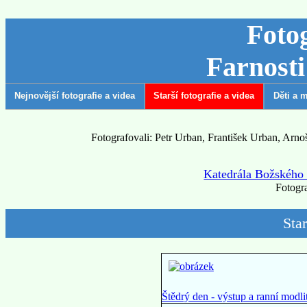
Foto
Farnost
Nejnovější fotografie a videa
Starší fotografie a videa
Děti a 
Fotografovali: Petr Urban, František Urban, Ar
Katedrála Božského S
Fotogra
Star
Štědrý den - výstup a ranní mod