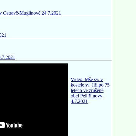
e v Ostravě-Muglinově 24.7.2021
2021
5.7.2021
Video: Mše sv. v
kostele sv. Jiří po 75
letech ve zrušené
obci Pelhřimovy
4.7.2021