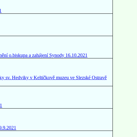
1
enění o.biskupa a zahájení Synody 16.10.2021
čky sv. Hedviky v Keltičkově muzeu ve Slezské Ostravě
21
19.9.2021