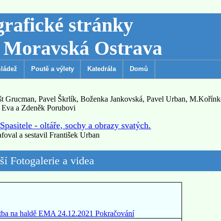
grafické stránky
i Moravská Ostrava
mládež
Poutě a výlety
Katedrála
Domů
nošt Grucman, Pavel Škrlík, Boženka Jankovská, Pavel Urban, M.Kořín
Eva a Zdeněk Porubovi
pasitele - oltáře, sochy a obrazy svatých.
foval a sestavil František Urban
ší Fotogalerie a videa
litba na haldě EMA 24.12.2021 Pokračování