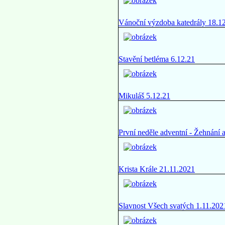
Vánoční výzdoba katedrály 18.1
Stavění betléma 6.12.21
Mikuláš 5.12.21
První neděle adventní - Žehnání 
Krista Krále 21.11.2021
Slavnost Všech svatých 1.11.202