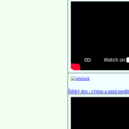
Štědrý den - výstup a ranní mod