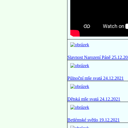
Slavnost Narození Páně 25.12.2
Půlnoční mše svatá 24.12.2021
Dětská mše svatá 24.12.2021
Betlémské světlo 19.12.2021