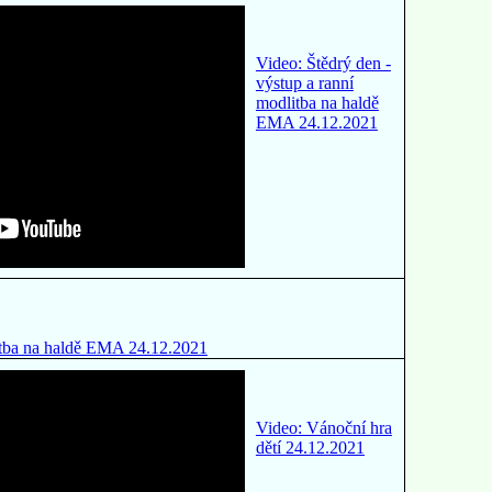
Video: Štědrý den -
výstup a ranní
modlitba na haldě
EMA 24.12.2021
litba na haldě EMA 24.12.2021
Video: Vánoční hra
dětí 24.12.2021