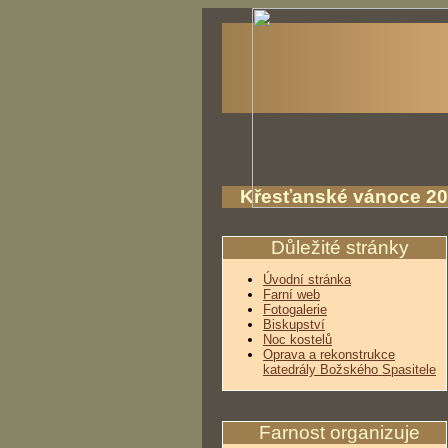
Křesťanské vánoce 201
Důležité stránky
Úvodní stránka
Farní web
Fotogalerie
Biskupství
Noc kostelů
Oprava a rekonstrukce
katedrály Božského Spasitele
Farnost organizuje