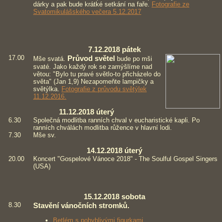
dárky a pak bude krátké setkání na faře.
Fotografie ze
Svatomikulášského večera 5.12.2017
7.12.2018 pátek
17.00
Průvod světel
Mše svatá.
bude po mši
svaté. Jako každý rok se zamýšlíme nad
větou: "Bylo tu pravé světlo-to přicházelo do
světa" (Jan 1,9) Nezapomeňte lampičky a
světýlka.
Fotografie z průvodu světýlek
11.12.2016.
11.12.2018 úterý
6.30
Společná modlitba ranních chval v eucharistické kapli. Po
ranních chválách modlitba růžence v hlavní lodi.
7.30
Mše sv.
14.12.2018 úterý
20.00
Koncert "Gospelové Vánoce 2018" - The Soulful Gospel Singers
(USA)
15.12.2018 sobota
8.30
Stavění vánočních stromků.
Betlém s pohyblivými figurkami