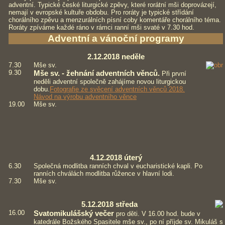
adventní. Typické české liturgické zpěvy, které rorátní mši doprovázejí,
nemají v evropské kultuře obdobu. Pro roráty je typické střídání
chorálního zpěvu a menzurálních písní coby komentáře chorálního téma.
Roráty zpíváme každé ráno v rámci ranní mši svaté v 7.30 hod.
Adventní a vánoční programy
2.12.2018 neděle
7.30
Mše sv.
9.30
Mše sv. - žehnání adventních věnců.
Při první
neděli adventní
společně
zahájíme novou liturgickou
dobu.
Fotografie ze svěcení adventních věnců 2018.
Návod na výrobu adventního věnce
19.00
Mše sv.
4.12.2018 úterý
6.30
Společná modlitba ranních chval v eucharistické kapli. Po
ranních chválách modlitba růžence v hlavní lodi.
7.30
Mše sv.
5.12.2018 středa
16.00
Svatomikulášský večer
pro děti. V 16.00 hod. bude v
katedrále Božského Spasitele mše sv., po ní příjde sv. Mikuláš s