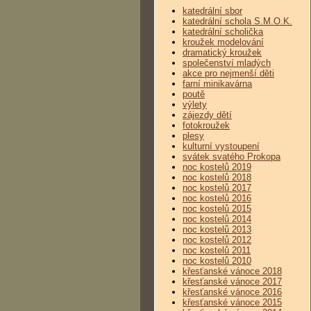
katedrální sbor
katedrální schola S.M.O.K.
katedrální scholička
kroužek modelování
dramatický kroužek
společenství mladých
akce pro nejmenší děti
farní minikavárna
poutě
výlety
zájezdy dětí
fotokroužek
plesy
kulturní vystoupení
svátek svatého Prokopa
noc kostelů 2019
noc kostelů 2018
noc kostelů 2017
noc kostelů 2016
noc kostelů 2015
noc kostelů 2014
noc kostelů 2013
noc kostelů 2012
noc kostelů 2011
noc kostelů 2010
křesťanské vánoce 2018
křesťanské vánoce 2017
křesťanské vánoce 2016
křesťanské vánoce 2015