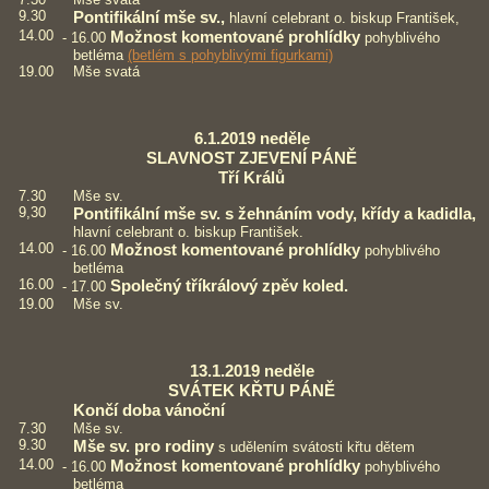
9.30
Pontifikální mše sv.,
hlavní celebrant o. biskup František,
14.00
Možnost komentované prohlídky
- 16.00
pohyblivého
betléma
(betlém s pohyblivými figurkami)
19.00
Mše svatá
6.1.2019 neděle
SLAVNOST ZJEVENÍ PÁNĚ
Tří Králů
7.30
Mše sv.
9,30
Pontifikální mše sv. s žehnáním vody, křídy a kadidla,
hlavní celebrant o. biskup František.
14.00
Možnost komentované prohlídky
- 16.00
pohyblivého
betléma
16.00
Společný tříkrálový zpěv koled.
- 17.00
19.00
Mše sv.
13.1.2019 neděle
SVÁTEK KŘTU PÁNĚ
Končí doba vánoční
7.30
Mše sv.
9.30
Mše sv. pro rodiny
s udělením svátosti křtu dětem
14.00
Možnost komentované prohlídky
- 16.00
pohyblivého
betléma