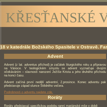
KŘESŤANSKÉ V
8 v katedrále Božského Spasitele v Ostravě. Fa
Advent
Advent (z lat. adventus příchod) je začátek liturgického roku a přípravou
na Vánoce. V teologickém smyslu se advent vyznačuje dvojím
očekáváním – slavnosti narození Ježíše Krista a jeho druhého příchodu
na konci času.
Advent začíná první nedělí adventní, 2.prosince. Konec adventu pak
představuje západ slunce Štědrého večera.
Podrobnosti o adventu najdete zde.
Roráty
Roráty představují specifickou podobu ranní mariánské mše v době