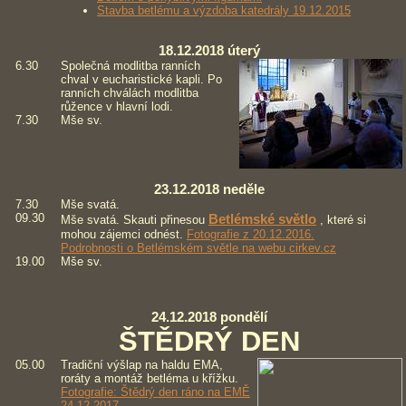
Stavba betlému a výzdoba katedrály 19.12.2015
18.12.2018 úterý
6.30
Společná modlitba ranních
chval v eucharistické kapli. Po
ranních chválách modlitba
růžence v hlavní lodi.
7.30
Mše sv.
23.12.2018 neděle
7.30
Mše svatá.
09.30
Betlémské světlo
Mše svatá. Skauti přinesou
, které si
mohou zájemci odnést.
Fotografie z 20.12.2016.
Podrobnosti o Betlémském světle na webu cirkev.cz
19.00
Mše sv.
24.12.2018 pondělí
ŠTĚDRÝ DEN
05.00
Tradiční výšlap na haldu EMA,
roráty a montáž betléma u křížku.
Fotografie: Štědrý den ráno na EMĚ
24.12.2017