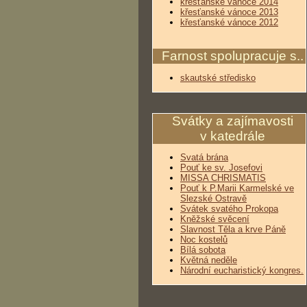
křesťanské vánoce 2014
křesťanské vánoce 2013
křesťanské vánoce 2012
Farnost spolupracuje s..
skautské středisko
Svátky a zajímavosti
v katedrále
Svatá brána
Pouť ke sv. Josefovi
MISSA CHRISMATIS
Pouť k P.Marii Karmelské ve
Slezské Ostravě
Svátek svatého Prokopa
Kněžské svěcení
Slavnost Těla a krve Páně
Noc kostelů
Bílá sobota
Květná neděle
Národní eucharistický kongres.