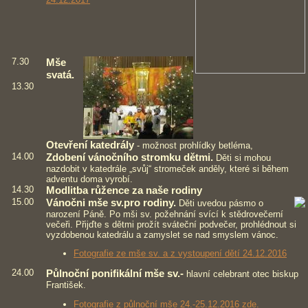
7.30
Mše
svatá.
13.30
Otevření katedrály
- možnost prohlídky betléma,
14.00
Zdobení vánočního stromku dětmi.
Děti si mohou
nazdobit v katedrále „svůj“ stromeček anděly, které si během
adventu doma vyrobí.
14.30
Modlitba růžence za naše rodiny
15.00
Vánočni mše sv.pro rodiny.
Děti uvedou pásmo o
narození Páně. Po mši sv. požehnání svící k stědrovečerní
večeři. Přijďte s dětmi prožít sváteční podvečer, prohlédnout si
vyzdobenou katedrálu a zamyslet se nad smyslem vánoc.
Fotografie ze mše sv. a z vystoupení dětí 24.12.2016
24.00
Půlnoční ponifikální mše sv.-
hlavní celebrant otec biskup
František.
Fotografie z půlnoční mše 24.-25.12.2016 zde.