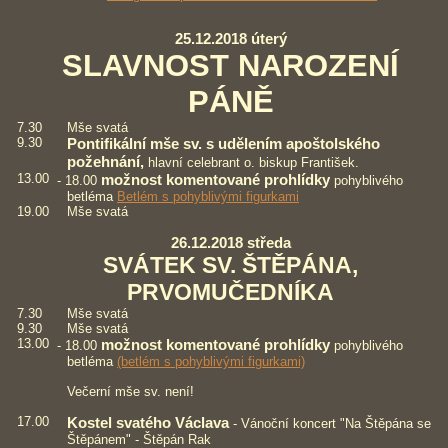
25.12.2018 úterý
SLAVNOST NAROZENÍ
PÁNĚ
7.30
Mše svatá
9.30
Pontifikální mše sv. s udělením apoštolského
požehnání,
hlavní celebrant o. biskup František.
13.00
možnost komentované prohlídky
- 18.00
pohyblivého
betléma
Betlém s pohyblivými figurkami
19.00
Mše svatá
26.12.2018 středa
SVÁTEK SV. ŠTĚPÁNA,
PRVOMUČEDNÍKA
7.30
Mše svatá
9.30
Mše svatá
13.00
možnost komentované prohlídky
- 18.00
pohyblivého
betléma
(betlém s pohyblivými figurkami)
Večerní mše sv. není!
17.00
Kostel svatého Václava
- Vánoční koncert "Na Štěpána se
Štěpánem" - Štěpán Rak