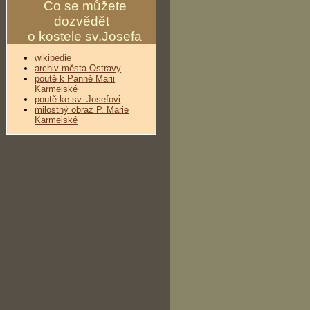
Co se můžete
dozvědět
o kostele sv.Josefa
wikipedie
archiv města Ostravy
poutě k Panně Marii
Karmelské
poutě ke sv. Josefovi
milostný obraz P. Marie
Karmelské