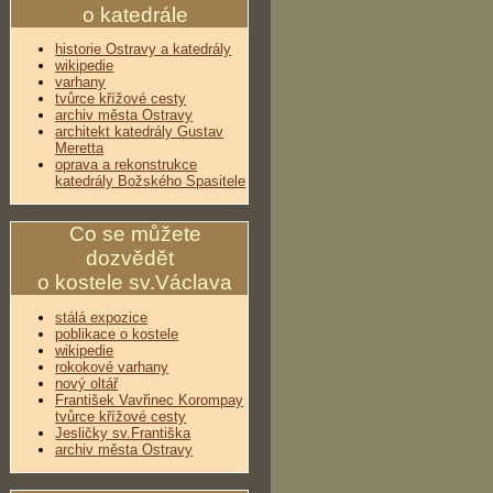
o katedrále
historie Ostravy a katedrály
wikipedie
varhany
tvůrce křížové cesty
archiv města Ostravy
architekt katedrály Gustav
Meretta
oprava a rekonstrukce
katedrály Božského Spasitele
Co se můžete
dozvědět
o kostele sv.Václava
stálá expozice
poblikace o kostele
wikipedie
rokokové varhany
nový oltář
František Vavřinec Korompay
tvůrce křížové cesty
Jesličky sv.Františka
archiv města Ostravy