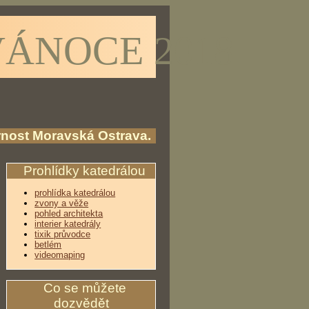
ÁNOCE 2018
rnost Moravská Ostrava.
Prohlídky katedrálou
prohlídka katedrálou
zvony a věže
pohled architekta
interier katedrály
tixik průvodce
betlém
videomaping
Co se můžete
dozvědět