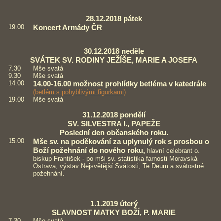
28.12.2018 pátek
19.00
Koncert Armády ČR
30.12.2018 neděle
SVÁTEK SV. RODINY JEŽÍŠE, MARIE A JOSEFA
7.30
Mše svatá
9.30
Mše svatá
14.00
14.00-16.00 možnost prohlídky betléma v katedrále
(betlém s pohyblivými figurkami)
19.00
Mše svatá
31.12.2018 pondělí
SV. SILVESTRA I., PAPEŽE
Poslední den občanského roku.
15.00
Mše sv. na poděkování za uplynulý rok s prosbou o
Boží požehnání do nového roku,
hlavní celebrant o.
biskup František - po mši sv. statistika farnosti Moravská
Ostrava, výstav Nejsvětější Svátosti, Te Deum a svátostné
požehnání.
1.1.2019 úterý
SLAVNOST MATKY BOŽÍ, P. MARIE
7.30
Mše svatá